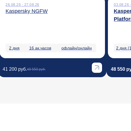
26.08.26 - 27.08.26
03.08.26 
Kaspersky NGFW
Kasper
Platfo
2 дня
16 ак.часов
офлайн/онлайн
2 дня (
41 200 руб.
48 550 р
48 550 руб.