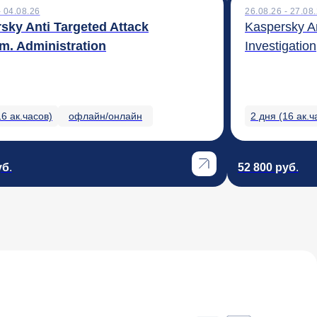
- 04.08.26
26.08.26 - 27.08
sky Anti Targeted Attack
Kaspersky An
rm. Administration
Investigation
16 ак.часов)
офлайн/онлайн
2 дня (16 ак.ч
уб
.
52 800 руб
.