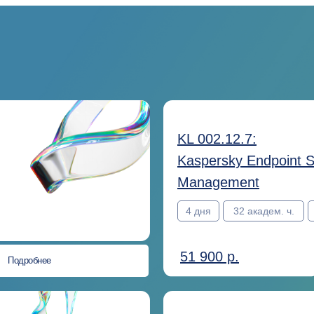
KL 002.12.7:
Kaspersky Endpoint S
Management
4 дня
32 академ. ч.
51 900 р.
Подробнее