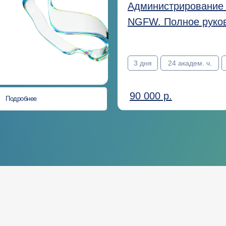
Администрирование 
NGFW. Полное руко
3 дня
24 академ. ч.
90 000 р.
Подробнее