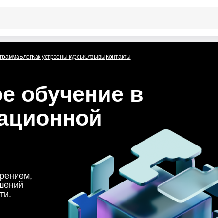
ограмма
Блог
Как устроены курсы
Отзывы
Контакты
е обучение в
ационной
дрением,
шений
ти.