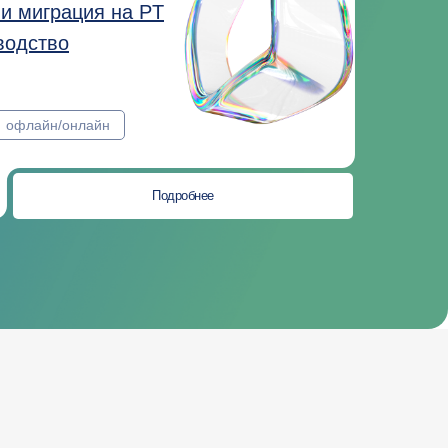
и миграция на PT
водство
офлайн/онлайн
Подробнее